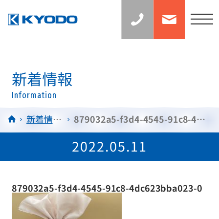
お
お
見
問
積
い
t
り
合
の
わ
o
ご
せ
相
g
談：
0
g
6
l
新着情報
-
6
e
7
Information
n
1
5
a
HOME
新着情報一覧
879032a5-f3d4-4545-91c8-4dc623bba023-0
-
v
0
0
i
2022.05.11
3
g
8
a
t
879032a5-f3d4-4545-91c8-4dc623bba023-0
i
o
n