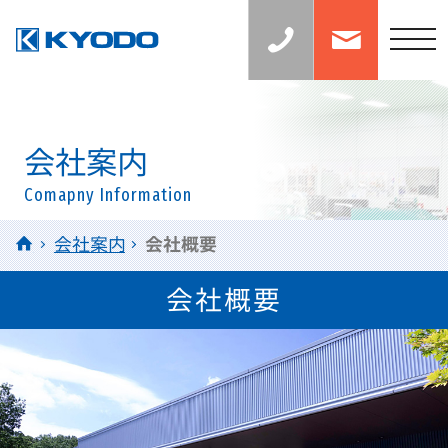
お
お
見
問
積
い
t
り
合
の
わ
o
ご
せ
相
g
談：
0
g
6
l
会社案内
-
6
e
7
Comapny Information
n
1
5
a
HOME
会社案内
会社概要
-
v
0
0
i
会社概要
3
g
8
a
t
i
o
n