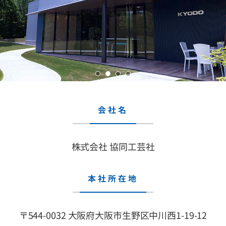
枚
枚
枚
枚
目
目
目
目
会社名
の
の
の
の
画
画
画
画
像
像
像
像
株式会社 協同工芸社
本社所在地
〒544-0032 大阪府大阪市生野区中川西1-19-12