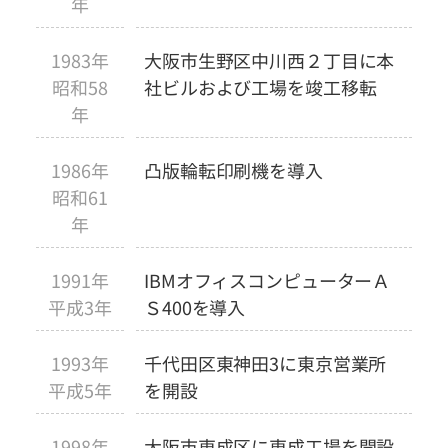
年
1983年
大阪市生野区中川西２丁目に本
昭和58
社ビルおよび工場を竣工移転
年
1986年
凸版輪転印刷機を導入
昭和61
年
1991年
IBMオフィスコンピューターＡ
平成3年
Ｓ400を導入
1993年
千代田区東神田3に東京営業所
平成5年
を開設
1998年
大阪市東成区に東成工場を開設