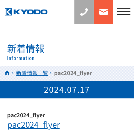
お
お
見
問
積
い
t
り
合
の
わ
o
ご
せ
相
g
談：
0
g
6
l
新着情報
-
6
e
7
Information
n
1
5
a
HOME
新着情報一覧
pac2024_flyer
-
v
0
0
i
2024.07.17
3
g
8
a
t
pac2024_flyer
i
pac2024_flyer
o
n