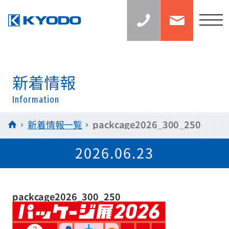
お
お
見
問
積
い
t
り
合
の
わ
o
ご
せ
相
g
談：
0
g
6
l
新着情報
-
6
e
7
Information
n
1
5
a
HOME
新着情報一覧
packcage2026_300_250
-
v
0
0
i
2026.06.23
3
g
8
a
t
packcage2026_300_250
i
o
n