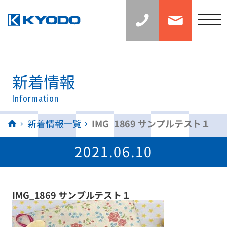
お
お
見
問
積
い
t
り
合
の
わ
o
ご
せ
相
g
談：
0
g
6
l
新着情報
-
6
e
7
Information
n
1
5
a
HOME
新着情報一覧
IMG_1869 サンプルテスト１
-
v
0
0
i
2021.06.10
3
g
8
a
t
IMG_1869 サンプルテスト１
i
o
n