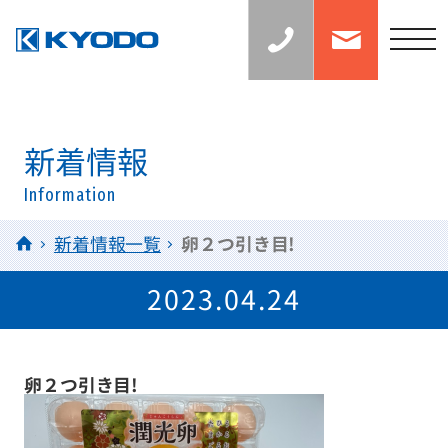
お
お
見
問
積
い
t
り
合
の
わ
o
ご
せ
相
g
談：
0
g
6
l
新着情報
-
6
e
7
Information
n
1
5
a
HOME
新着情報一覧
卵２つ引き目!
-
v
0
0
i
2023.04.24
3
g
8
a
t
卵２つ引き目!
i
o
n