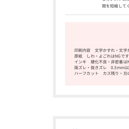
間を短縮して
印刷内容 文字かすれ・文字
原紙 しわ・よごれはNGで
インキ 硬化不良・非密着は
版ズレ・抜きズレ 0.5ｍｍ
ハーフカット カス残り・刃