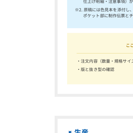
仕上げ明細・注意事項）
※2. 原稿には色見本を添付
ポケット部に制作伝票とチ
こ
・注文内容（数量・規格サイ
・版と抜き型の確認
生産