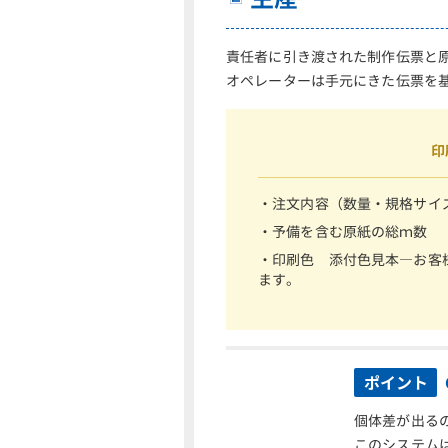
責任者に引き渡された制作伝票と
オペレーターは手元にきた伝票を
印
・注文内容（数量・規格サイ
・予備を含む原紙の総ｍ数
・印刷色 添付色見本―お客様
ます。
ポイント
個体差が出る
このシステム