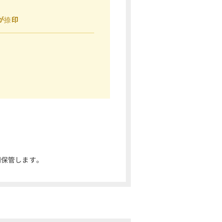
が捺印
間保管します。