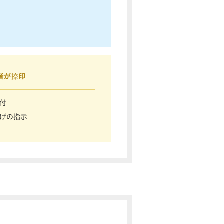
者が捺印
付
げの指示